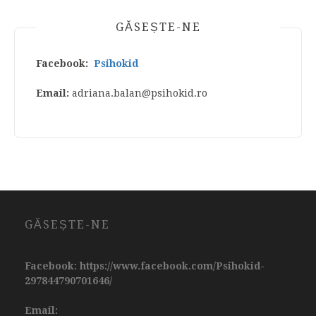
GĂSEȘTE-NE
Facebook:
Psihokid
Email:
adriana.balan@psihokid.ro
GĂSEȘTE-NE
Facebook: https://www.facebook.com/Psihokid-
297844790701646/
Email: