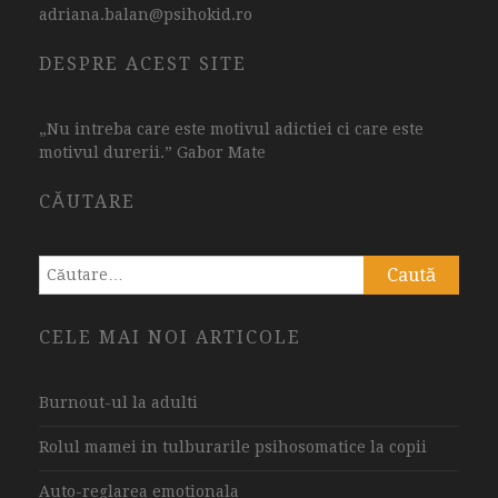
adriana.balan@psihokid.ro
DESPRE ACEST SITE
„Nu intreba care este motivul adictiei ci care este
motivul durerii.” Gabor Mate
CĂUTARE
Caută
după:
CELE MAI NOI ARTICOLE
Burnout-ul la adulti
Rolul mamei in tulburarile psihosomatice la copii
Auto-reglarea emotionala